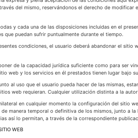
a la expresa y plena aceptación de las condiciones aquí expu
a través del mismo, reservándonos el derecho de modificar 
 todas y cada una de las disposiciones incluidas en el prese
s que puedan sufrir puntualmente durante el tiempo.
esentes condiciones, el usuario deberá abandonar el sitio 
poner de la capacidad jurídica suficiente como para ser vi
itio web y los servicios en él prestados tienen lugar bajo s
junto al uso que el usuario pueda hacer de las mismas, esta
itios web requieran. Cualquier utilización distinta a la au
al en cualquier momento la configuración del sitio web, 
n de manera temporal o definitiva de los mismos, junto a la
s así lo permitan, a través de la correspondiente publicaci
SITIO WEB