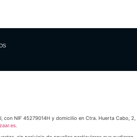
OS
 con NIF 45279014H y domicilio en Ctra. Huerta Cabo, 2,
zaar.es
.