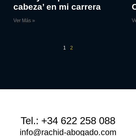
cabeza’ en mi carrera
Ver Más »
V
1
2
Tel.: +34 622 258 088
info@rachid-abogado.com